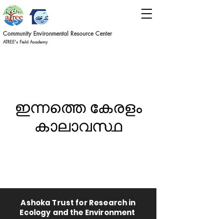
Commun
ity Environmental Resource C
ent
er
ATREE's Field Academy
ഇന്നത്തെ കേരളം
കാലാവസ്ഥ
Ashoka Trust for Research in
Ecology and the Environment